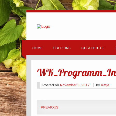
HOME
ÜBER UNS
GESCHICHTE
WK_Programm_Int
Posted on
November 3, 2017
by
Katja
PREVIOUS